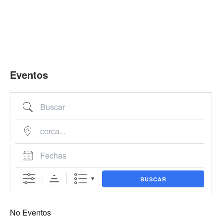
Buscar
cerca...
Fechas
Ir
857892939
business@cyberwall.es
al
contenido
Eventos
BUSCAR
No Eventos